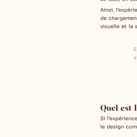
Ainsi, l’expér
de chargement 
visuelle et la 
E
s
Quel est 
Si l’expérienc
le design com