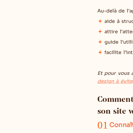
Au-delà de l’a
aide à struc
attire l’att
guide l’util
facilite l’i
Et pour vous a
design à évite
Comment o
son site 
01
Connaît