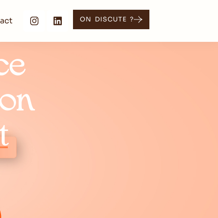
act
ON DISCUTE ?
ce
son
t