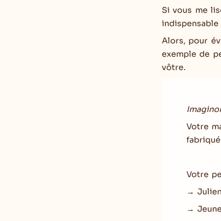
Si vous me li
indispensable 
Alors, pour é
exemple de pe
vôtre.
Imagino
Votre ma
fabriqué
Votre p
→ Julie
→ Jeune