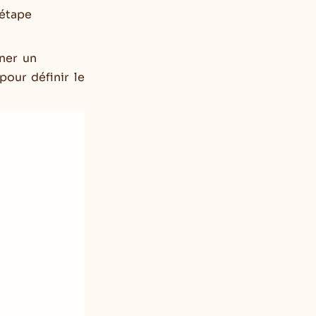
 étape
nner un
our définir le