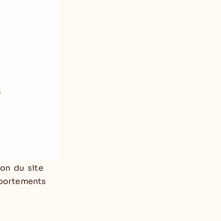
s
ion du site
mportements