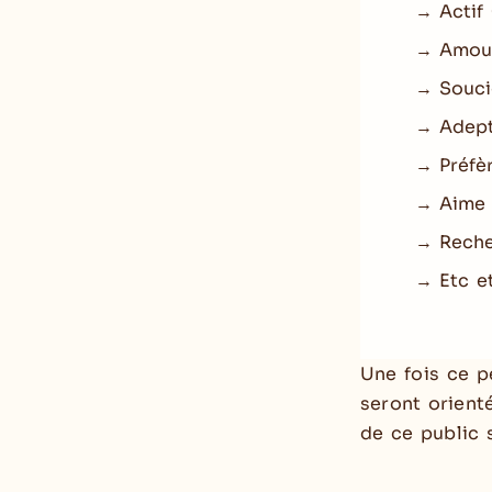
→ Actif
→ Amour
→ Souci
→ Adept
→ Préfèr
→ Aime 
→ Reche
→ Etc et
Une fois ce p
seront orient
de ce public 