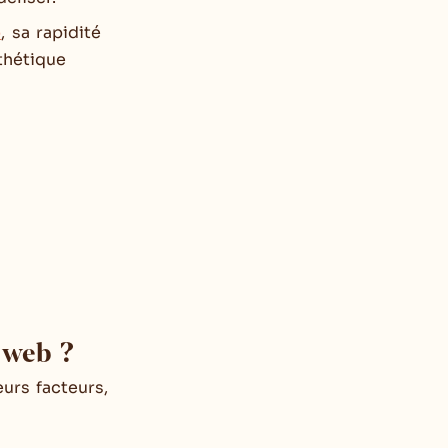
b
, sa rapidité
thétique
e web ?
eurs facteurs,