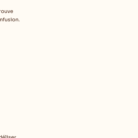
trouve
nfusion.
déliser.