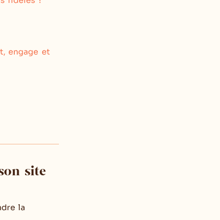
s fidèles !
…
t, engage et
son site
ndre la