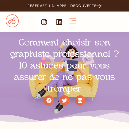
RÉSERVEZ UN APPEL DÉCOUVERTE
Comment choisir son
graphiste professionnel ?
10 astuces pour vous
assurer de ne pas vous
tromper