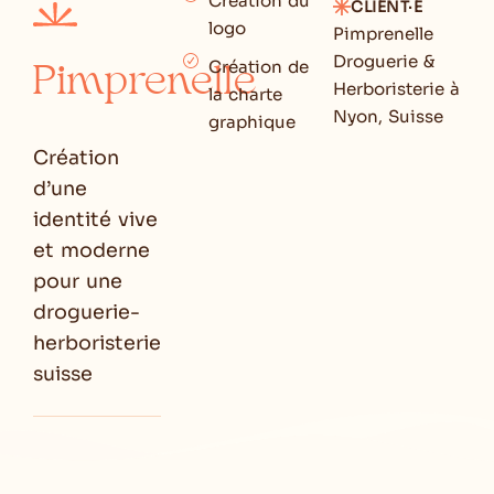
Création du
CLIENT·E
logo
Pimprenelle
Droguerie &
Création de
Pimprenelle
Herboristerie à
la charte
Nyon, Suisse
graphique
Création
d’une
identité vive
et moderne
pour une
droguerie-
herboristerie
suisse