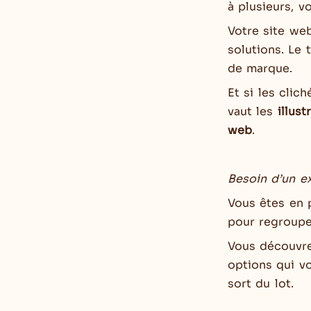
à plusieurs, v
Votre site we
solutions. Le 
de marque.
Et si les clic
vaut les
illust
web
.
Besoin d’un 
Vous êtes en p
pour regrouper
Vous découvrez
options qui vo
sort du lot.