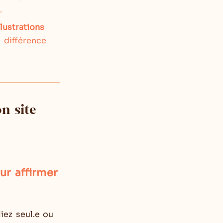
.
llustrations
a différence
n site
ur affirmer
iez seul.e ou