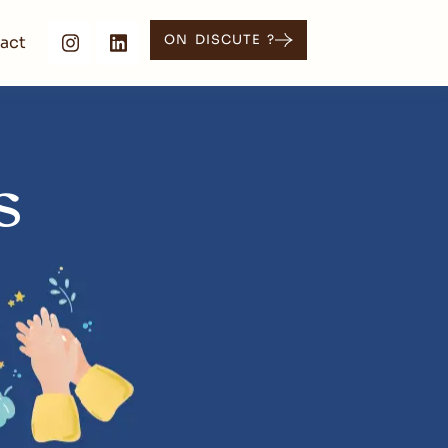
act
ON DISCUTE ?
s