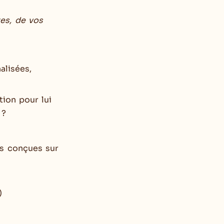
tes, de vos
alisées,
tion pour lui
 ?
ns conçues sur
)