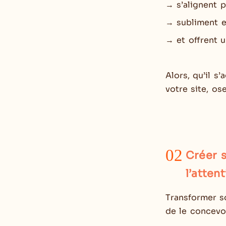
→ s’alignent p
→ subliment e
→ et offrent u
Alors, qu’il s
votre site, o
02
Créer s
l’atten
Transformer s
de le concevoi