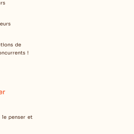
urs
teurs
ctions de
ncurrents !
er
 le penser et