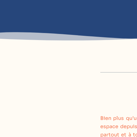
Bien plus qu’u
espace depuis
partout et à t