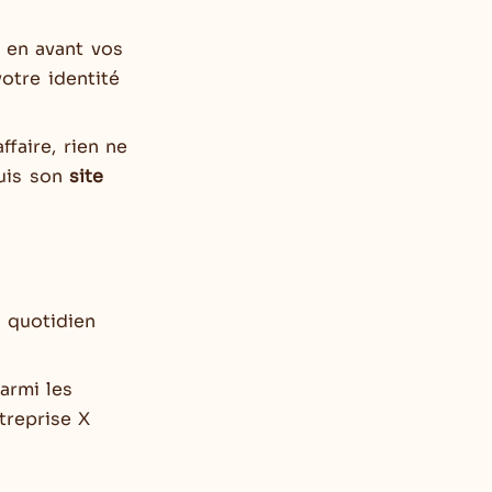
 en avant vos
otre identité
ffaire, rien ne
puis son
site
u quotidien
armi les
treprise X