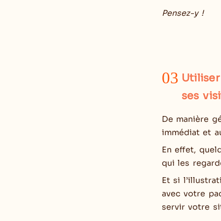
Pensez-y !
03
Utilise
ses vis
De manière gén
immédiat et a
En effet, quel
qui les regard
Et si l’illustr
avec votre pac
servir votre s