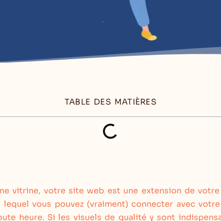
TABLE DES MATIÈRES
ne vitrine, votre site web est une extension de votr
 lequel vous pouvez (vraiment) connecter avec votre 
oute heure. Si les visuels de qualité y sont indispens